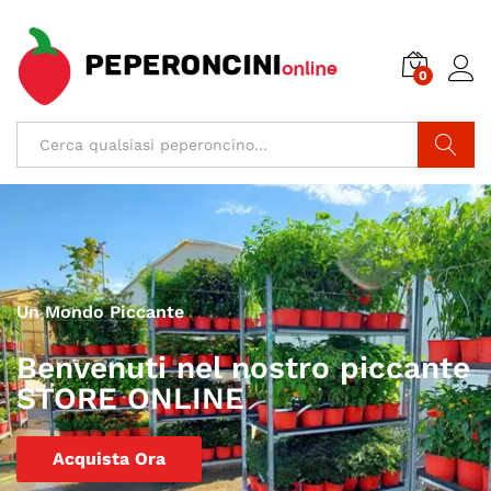
0
Cerca
Un Mondo Piccante
Benvenuti nel nostro piccante
STORE ONLINE
Acquista Ora