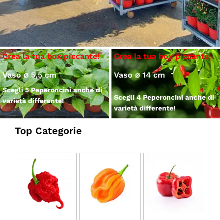
Vaso ⌀ 5,5 cm
Vaso ⌀ 14 cm
Scegli 5 Peperoncini anche di
Scegli 4 Peperoncini anche di
varietà differente!
varietà differente!
Top Categorie