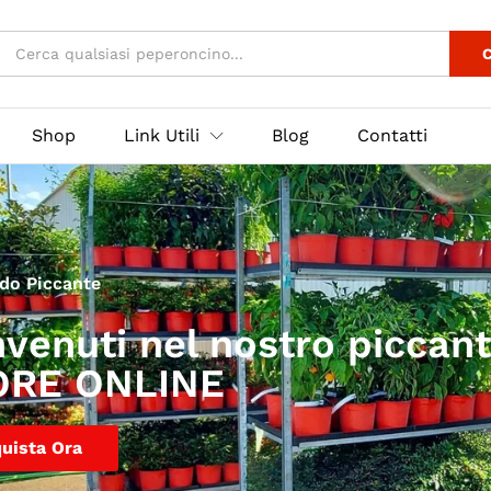
C
Shop
Link Utili
Blog
Contatti
do Piccante
venuti nel nostro piccan
ORE ONLINE
uista Ora