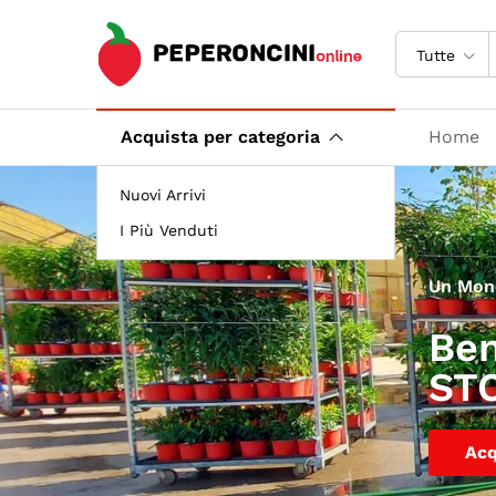
Tutte
Acquista per categoria
Home
Nuovi Arrivi
I Più Venduti
Un Mon
Ben
ST
Acq