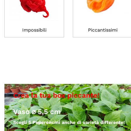
Impossibili
Piccantissimi
Vaso ⌀ 5,5 cm
Scegli 5 Peperoncini anche di varietà differente!