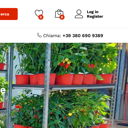
Log in
erca
Register
0
0
Chiama:
+39 380 690 9389
te