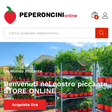
0
Cerca
Un Mondo Piccante
Benvenuti nel nostro piccante
STORE ONLINE
Acquista Ora