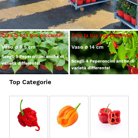
Vaso ⌀ 5,5 cm
Vaso ⌀ 14 cm
Scegli 5 Peperoncini anche di
Scegli 4 Peperoncini anche di
varietà differente!
varietà differente!
Top Categorie