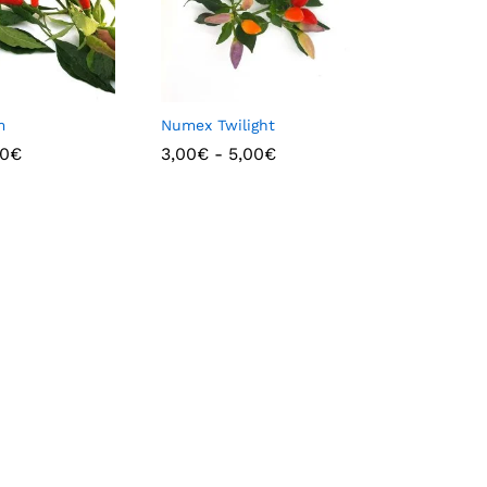
m
Numex Twilight
00
€
3,00
€
-
5,00
€