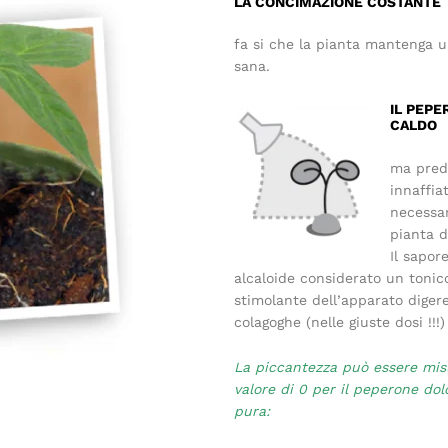
LA CONCIMAZIONE COSTANTE
fa si che la pianta mantenga u
sana.
IL PEPE
CALDO
ma predi
innaffia
necessar
pianta d
Il sapor
alcaloide considerato un tonic
stimolante dell’apparato digere
colagoghe (nelle giuste dosi !!!)
La piccantezza può essere misu
valore di 0 per il peperone dol
pura: