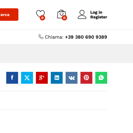
3,00
€
-
5,00
€
Log in
erca
Register
0
0
Chiama:
+39 380 690 9389