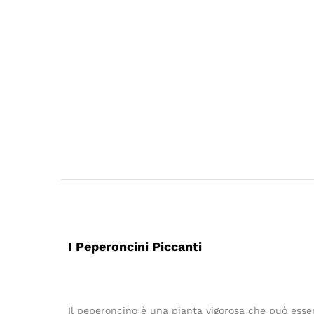
I Peperoncini Piccanti
Il peperoncino è una pianta vigorosa che può esser