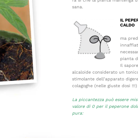
fa si che la pianta mantenga u
sana.
IL PEPE
CALDO
ma predi
innaffia
necessar
pianta d
Il sapor
alcaloide considerato un tonic
stimolante dell’apparato digere
colagoghe (nelle giuste dosi !!!)
La piccantezza può essere misu
valore di 0 per il peperone dol
pura: