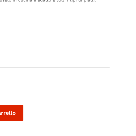
to in cucina e adatto a tutti i tipi di piatti.
arrello