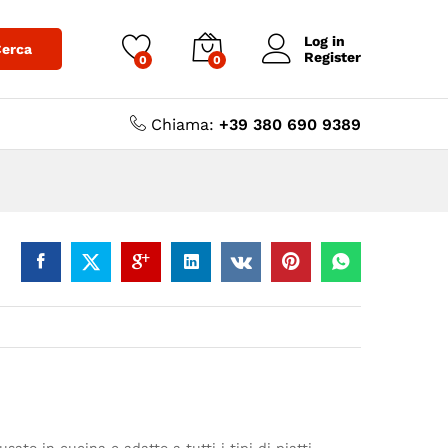
,00
€
-
5,00
€
Aggiungi al carrello
Log in
erca
Register
0
0
Chiama:
+39 380 690 9389