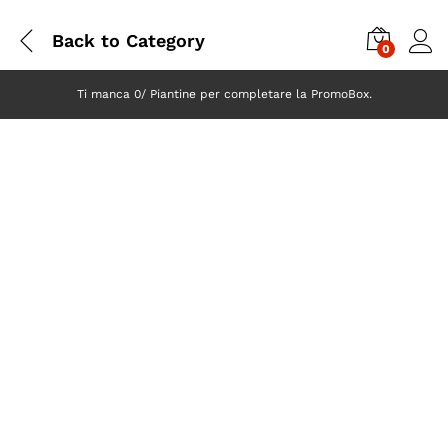
Back to
Category
0
Ti manca 0/ Piantine per completare la PromoBox.