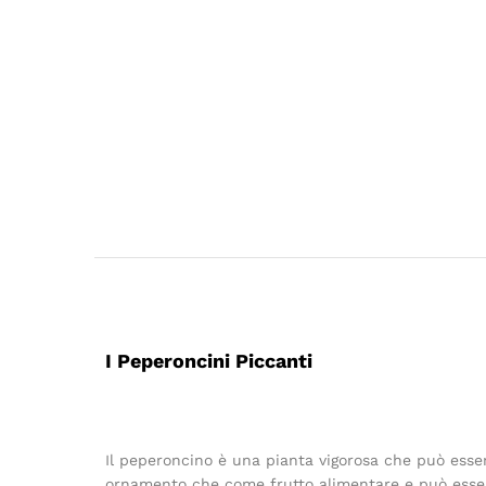
I Peperoncini Piccanti
Il peperoncino è una pianta vigorosa che può esser
ornamento che come frutto alimentare e può essere