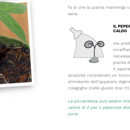
fa si che la pianta mantenga u
sana.
IL PEPE
CALDO
ma predi
innaffia
necessar
pianta d
Il sapor
alcaloide considerato un tonic
stimolante dell’apparato digere
colagoghe (nelle giuste dosi !!!)
La piccantezza può essere misu
valore di 0 per il peperone dol
pura: