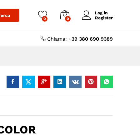
3,00
€
-
5,00
€
Log in
erca
Register
0
0
Chiama:
+39 380 690 9389
ICOLOR