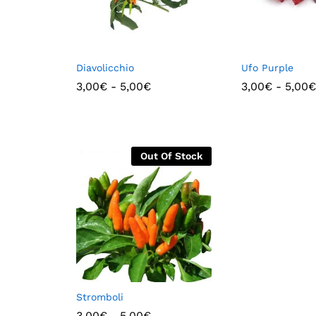
Diavolicchio
Ufo Purple
3,00
€
-
5,00
€
3,00
€
-
5,00
€
Out Of Stock
Stromboli
3,00
€
-
5,00
€