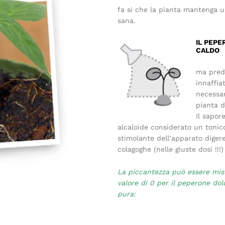
fa si che la pianta mantenga u
sana.
IL PEPE
CALDO
ma predi
innaffia
necessar
pianta d
Il sapor
alcaloide considerato un tonic
stimolante dell’apparato digere
colagoghe (nelle giuste dosi !!!)
La piccantezza può essere misu
valore di 0 per il peperone dol
pura: