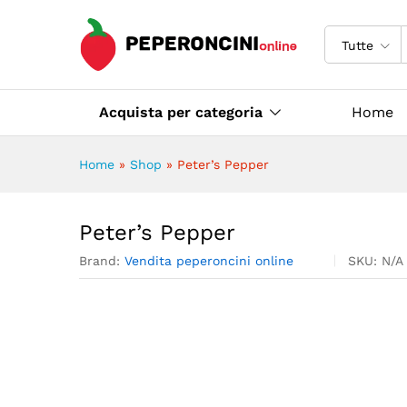
Peter's Pepper
Descrizione
Specifiche
Tutte
Acquista per categoria
Home
Home
»
Shop
»
Peter’s Pepper
Peter’s Pepper
Brand:
Vendita peperoncini online
SKU:
N/A