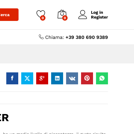
,00
€
-
5,00
€
Aggiungi al carrello
Log in
erca
Register
0
0
Chiama:
+39 380 690 9389
ER