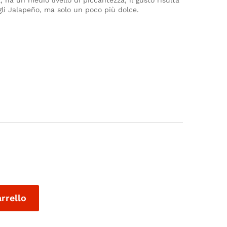
 ha un medio livello di piccantezza, il gusto risulta
gli Jalapeño, ma solo un poco più dolce.
arrello