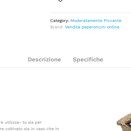
Category:
Moderatamente Piccante
Brand:
Vendita peperoncini online
Descrizione
Specifiche
e utilizza- to sia per
 coltivato sia in vaso che in