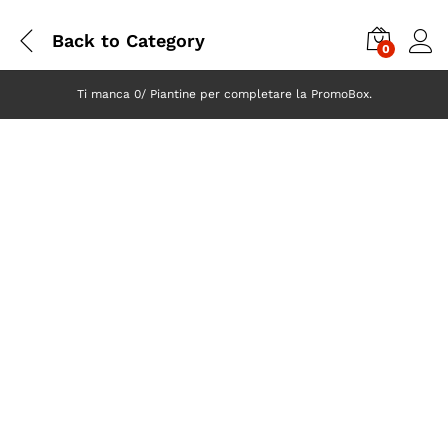
Back to
Category
0
Ti manca 0/ Piantine per completare la PromoBox.