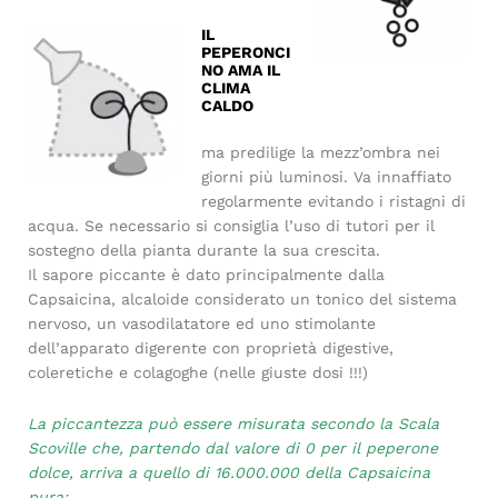
IL
PEPERONCI
NO AMA IL
CLIMA
CALDO
ma predilige la mezz’ombra nei
giorni più luminosi. Va innaffiato
regolarmente evitando i ristagni di
acqua. Se necessario si consiglia l’uso di tutori per il
sostegno della pianta durante la sua crescita.
Il sapore piccante è dato principalmente dalla
Capsaicina, alcaloide considerato un tonico del sistema
nervoso, un vasodilatatore ed uno stimolante
dell’apparato digerente con proprietà digestive,
coleretiche e colagoghe (nelle giuste dosi !!!)
La piccantezza può essere misurata secondo la Scala
Scoville che, partendo dal valore di 0 per il peperone
dolce, arriva a quello di 16.000.000 della Capsaicina
pura: