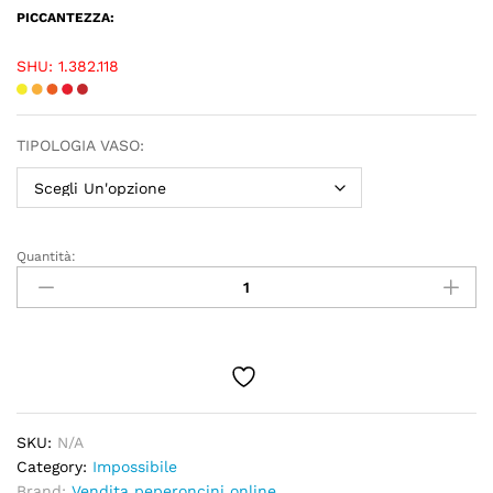
PICCANTEZZA:
SHU: 1.382.118
TIPOLOGIA VASO:
Quantità:
SKU:
N/A
Category:
Impossibile
Brand:
Vendita peperoncini online