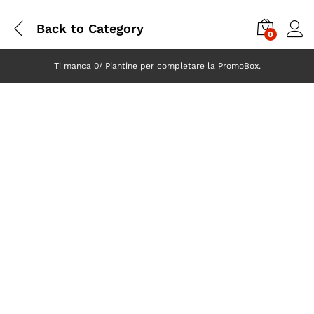
Back to
Category
0
Ti manca 0/ Piantine per completare la PromoBox.