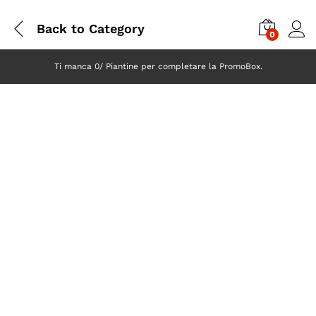
Back to
Category
0
Ti manca 0/ Piantine per completare la PromoBox.