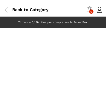
Back to
Category
0
Ti manca 0/ Piantine per completare la PromoBox.