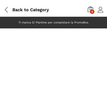
Back to
Category
0
Ti manca 0/ Piantine per completare la PromoBox.