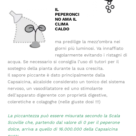
IL
PEPERONCI
NO AMA IL
CLIMA
CALDO
ma predilige la mezz’ombra nei
giorni più luminosi. Va innaffiato
regolarmente evitando i ristagni di
acqua. Se necessario si consiglia l’uso di tutori per il
sostegno della pianta durante la sua crescita.
Il sapore piccante è dato principalmente dalla
Capsaicina, alcaloide considerato un tonico del sistema
nervoso, un vasodilatatore ed uno stimolante
dell’apparato digerente con proprietà digestive,
coleretiche e colagoghe (nelle giuste dosi !!!)
La piccantezza può essere misurata secondo la Scala
Scoville che, partendo dal valore di 0 per il peperone
dolce, arriva a quello di 16.000.000 della Capsaicina
pura: