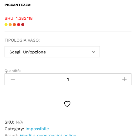
PICCANTEZZA:
SHU: 1.382.118
TIPOLOGIA VASO:
Quantità:
SKU:
N/A
Category:
Impossibile
Brand:
Vendita peperoncini online