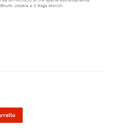
o da un incrocio di tre specie estremamente
l Bhuth Jolokia e il Naga Morich.
arrello