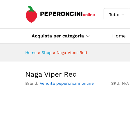
Naga Viper Red
Descrizione
Specifiche
Tutte
Acquista per categoria
Home
Home
»
Shop
»
Naga Viper Red
Naga Viper Red
Brand:
Vendita peperoncini online
SKU:
N/A