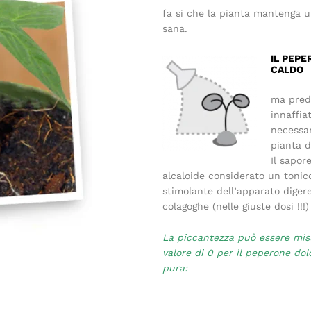
fa si che la pianta mantenga u
sana.
IL PEPE
CALDO
ma predi
innaffia
necessar
pianta d
Il sapor
alcaloide considerato un tonic
stimolante dell’apparato digere
colagoghe (nelle giuste dosi !!!)
La piccantezza può essere misu
valore di 0 per il peperone dol
pura: