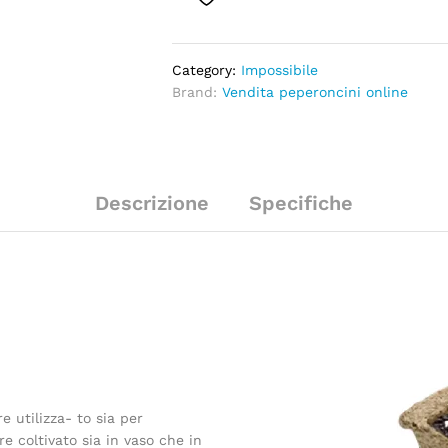
Category:
Impossibile
Brand:
Vendita peperoncini online
Descrizione
Specifiche
e utilizza- to sia per
 coltivato sia in vaso che in