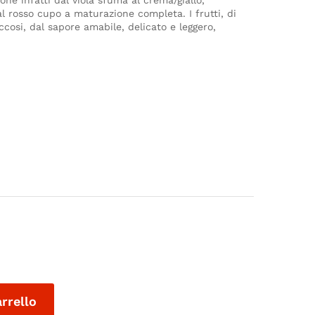
one infatti dal viola sfuma al crema/giallo,
l rosso cupo a maturazione completa. I frutti, di
cosi, dal sapore amabile, delicato e leggero,
arrello