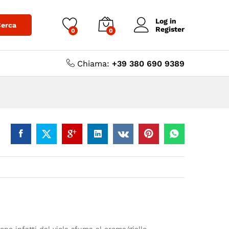
,00
€
-
5,00
€
Aggiungi al carrello
Log in
erca
Register
0
0
Chiama:
+39 380 690 9389