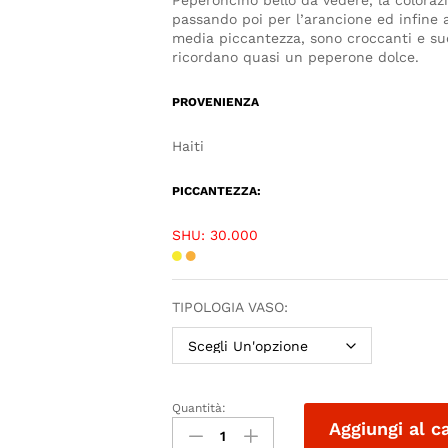
Peperoncino bello da vedere, la colorazi
passando poi per l’arancione ed infine a
media piccantezza, sono croccanti e suc
ricordano quasi un peperone dolce.
PROVENIENZA
Haiti
PICCANTEZZA:
SHU: 30.000
TIPOLOGIA VASO:
Quantità:
Aggiungi al c