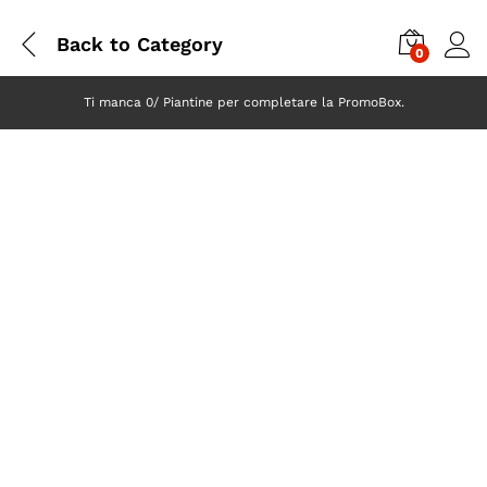
Back to
Category
0
Ti manca 0/ Piantine per completare la PromoBox.