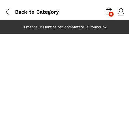
Back to
Category
0
Ti manca 0/ Piantine per completare la PromoBox.